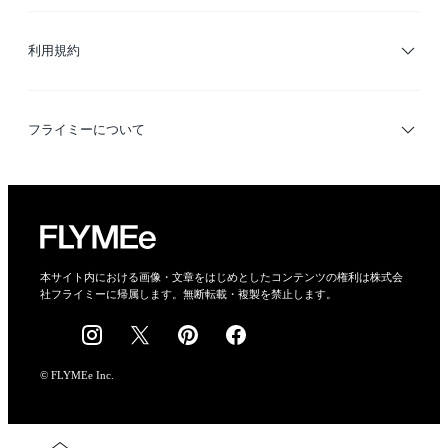
サイトマップ
ブランド・ショップ検索
利用規約
デザイナー検索
利用規約
フライミーについて
プライバシーポリシー
運営会社
特定商取引法に基づく表示
会社概要
本サイト内における画像・文章をはじめとしたコンテンツの権利は株式会
社フライミーに帰属します。無断転載・複製を禁止します。
採用情報
© FLYMEe Inc.