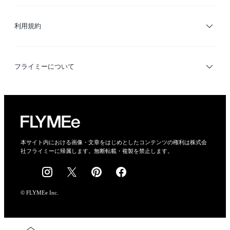
サイトマップ
ブランド・ショップ検索
利用規約
デザイナー検索
利用規約
フライミーについて
プライバシーポリシー
運営会社
特定商取引法に基づく表示
会社概要
本サイト内における画像・文章をはじめとしたコンテンツの権利は株式会
社フライミーに帰属します。無断転載・複製を禁止します。
採用情報
© FLYMEe Inc.