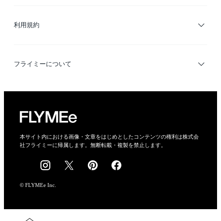
サイトマップ
ブランド・ショップ検索
利用規約
デザイナー検索
利用規約
フライミーについて
プライバシーポリシー
運営会社
特定商取引法に基づく表示
会社概要
本サイト内における画像・文章をはじめとしたコンテンツの権利は株式会
社フライミーに帰属します。無断転載・複製を禁止します。
採用情報
© FLYMEe Inc.