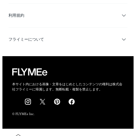
サイトマップ
ブランド・ショップ検索
利用規約
デザイナー検索
利用規約
フライミーについて
プライバシーポリシー
運営会社
特定商取引法に基づく表示
会社概要
本サイト内における画像・文章をはじめとしたコンテンツの権利は株式会
社フライミーに帰属します。無断転載・複製を禁止します。
採用情報
© FLYMEe Inc.