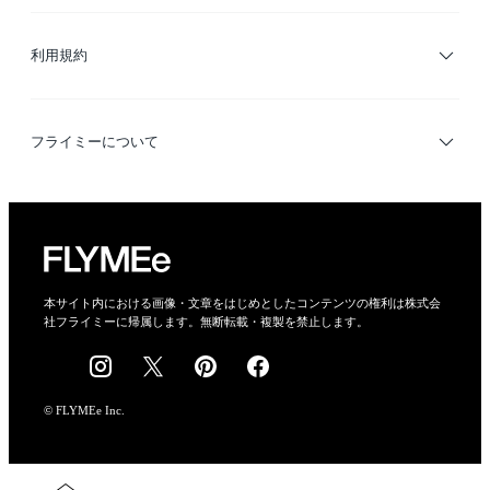
サイトマップ
ブランド・ショップ検索
利用規約
デザイナー検索
利用規約
フライミーについて
プライバシーポリシー
運営会社
特定商取引法に基づく表示
会社概要
本サイト内における画像・文章をはじめとしたコンテンツの権利は株式会
社フライミーに帰属します。無断転載・複製を禁止します。
採用情報
© FLYMEe Inc.