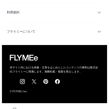
サイトマップ
ブランド・ショップ検索
利用規約
デザイナー検索
利用規約
フライミーについて
プライバシーポリシー
運営会社
特定商取引法に基づく表示
会社概要
本サイト内における画像・文章をはじめとしたコンテンツの権利は株式会
社フライミーに帰属します。無断転載・複製を禁止します。
採用情報
© FLYMEe Inc.