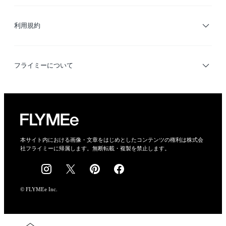
サイトマップ
ブランド・ショップ検索
利用規約
デザイナー検索
利用規約
フライミーについて
プライバシーポリシー
運営会社
特定商取引法に基づく表示
会社概要
本サイト内における画像・文章をはじめとしたコンテンツの権利は株式会
社フライミーに帰属します。無断転載・複製を禁止します。
採用情報
© FLYMEe Inc.