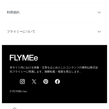
サイトマップ
ブランド・ショップ検索
利用規約
デザイナー検索
利用規約
フライミーについて
プライバシーポリシー
運営会社
特定商取引法に基づく表示
会社概要
本サイト内における画像・文章をはじめとしたコンテンツの権利は株式会
社フライミーに帰属します。無断転載・複製を禁止します。
採用情報
© FLYMEe Inc.