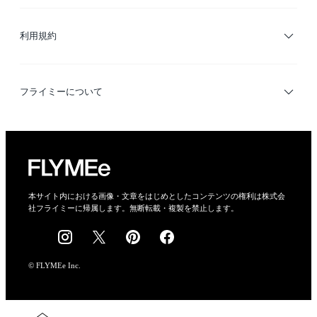
サイトマップ
ブランド・ショップ検索
利用規約
デザイナー検索
利用規約
フライミーについて
プライバシーポリシー
運営会社
特定商取引法に基づく表示
会社概要
本サイト内における画像・文章をはじめとしたコンテンツの権利は株式会
社フライミーに帰属します。無断転載・複製を禁止します。
採用情報
© FLYMEe Inc.