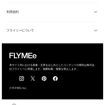
サイトマップ
ブランド・ショップ検索
利用規約
デザイナー検索
利用規約
フライミーについて
プライバシーポリシー
運営会社
特定商取引法に基づく表示
会社概要
本サイト内における画像・文章をはじめとしたコンテンツの権利は株式会
社フライミーに帰属します。無断転載・複製を禁止します。
採用情報
© FLYMEe Inc.