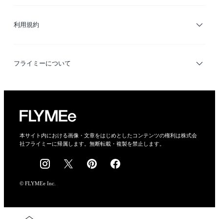
サイトマップ
ブランド・ショップ検索
利用規約
デザイナー検索
利用規約
フライミーについて
プライバシーポリシー
運営会社
特定商取引法に基づく表示
会社概要
本サイト内における画像・文章をはじめとしたコンテンツの権利は株式会
社フライミーに帰属します。無断転載・複製を禁止します。
採用情報
© FLYMEe Inc.