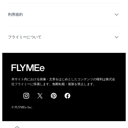
サイトマップ
ブランド・ショップ検索
利用規約
デザイナー検索
利用規約
フライミーについて
プライバシーポリシー
運営会社
特定商取引法に基づく表示
会社概要
本サイト内における画像・文章をはじめとしたコンテンツの権利は株式会
社フライミーに帰属します。無断転載・複製を禁止します。
採用情報
© FLYMEe Inc.