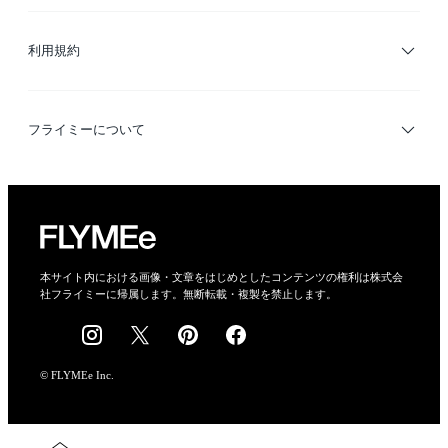
サイトマップ
ブランド・ショップ検索
利用規約
デザイナー検索
利用規約
フライミーについて
プライバシーポリシー
運営会社
特定商取引法に基づく表示
会社概要
本サイト内における画像・文章をはじめとしたコンテンツの権利は株式会
社フライミーに帰属します。無断転載・複製を禁止します。
採用情報
© FLYMEe Inc.