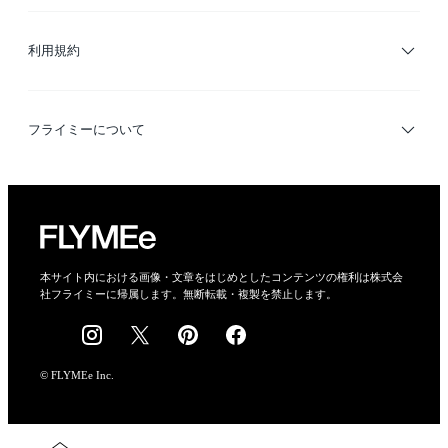
サイトマップ
ブランド・ショップ検索
利用規約
デザイナー検索
利用規約
フライミーについて
プライバシーポリシー
運営会社
特定商取引法に基づく表示
会社概要
本サイト内における画像・文章をはじめとしたコンテンツの権利は株式会
社フライミーに帰属します。無断転載・複製を禁止します。
採用情報
© FLYMEe Inc.