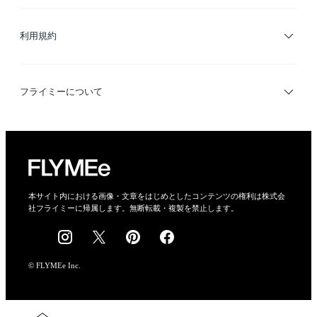
サイトマップ
ブランド・ショップ検索
利用規約
デザイナー検索
利用規約
フライミーについて
プライバシーポリシー
運営会社
特定商取引法に基づく表示
会社概要
本サイト内における画像・文章をはじめとしたコンテンツの権利は株式会
社フライミーに帰属します。無断転載・複製を禁止します。
採用情報
© FLYMEe Inc.