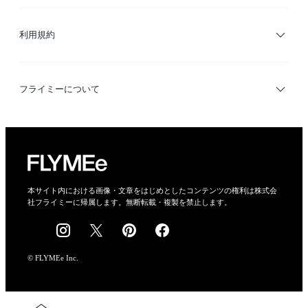
サイトマップ
ブランド・ショップ検索
利用規約
デザイナー検索
利用規約
フライミーについて
プライバシーポリシー
運営会社
特定商取引法に基づく表示
会社概要
本サイト内における画像・文章をはじめとしたコンテンツの権利は株式会
社フライミーに帰属します。無断転載・複製を禁止します。
採用情報
© FLYMEe Inc.