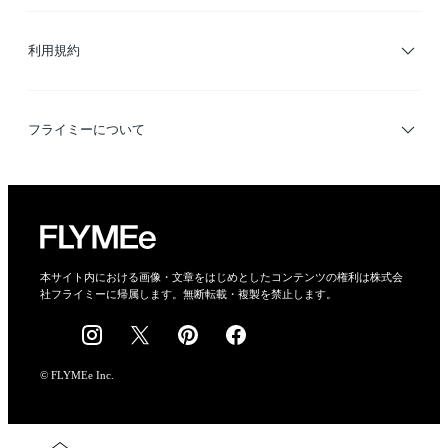
サイトマップ
ブランド・ショップ検索
利用規約
デザイナー検索
利用規約
フライミーについて
プライバシーポリシー
運営会社
特定商取引法に基づく表示
会社概要
本サイト内における画像・文章をはじめとしたコンテンツの権利は株式会
社フライミーに帰属します。無断転載・複製を禁止します。
採用情報
© FLYMEe Inc.