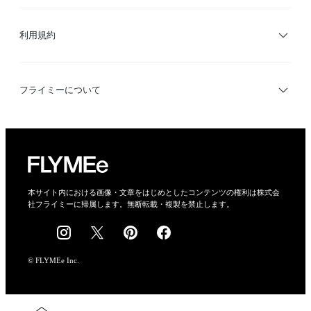
サイトマップ
ブランド・ショップ検索
利用規約
デザイナー検索
利用規約
フライミーについて
プライバシーポリシー
運営会社
特定商取引法に基づく表示
会社概要
本サイト内における画像・文章をはじめとしたコンテンツの権利は株式会
社フライミーに帰属します。無断転載・複製を禁止します。
採用情報
© FLYMEe Inc.