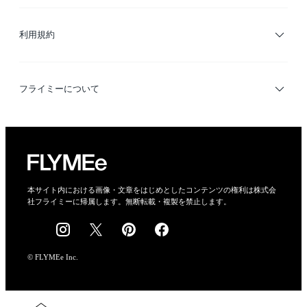
サイトマップ
ブランド・ショップ検索
利用規約
デザイナー検索
利用規約
フライミーについて
プライバシーポリシー
運営会社
特定商取引法に基づく表示
会社概要
本サイト内における画像・文章をはじめとしたコンテンツの権利は株式会
社フライミーに帰属します。無断転載・複製を禁止します。
採用情報
© FLYMEe Inc.