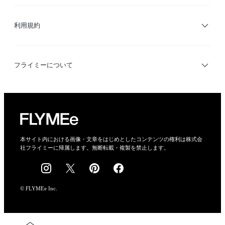
サイトマップ
ブランド・ショップ検索
利用規約
デザイナー検索
利用規約
フライミーについて
プライバシーポリシー
運営会社
特定商取引法に基づく表示
会社概要
本サイト内における画像・文章をはじめとしたコンテンツの権利は株式会
社フライミーに帰属します。無断転載・複製を禁止します。
採用情報
© FLYMEe Inc.