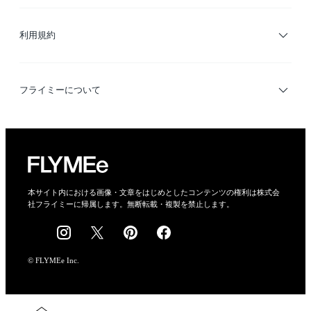
サイトマップ
ブランド・ショップ検索
利用規約
デザイナー検索
利用規約
フライミーについて
プライバシーポリシー
運営会社
特定商取引法に基づく表示
会社概要
本サイト内における画像・文章をはじめとしたコンテンツの権利は株式会
社フライミーに帰属します。無断転載・複製を禁止します。
採用情報
© FLYMEe Inc.