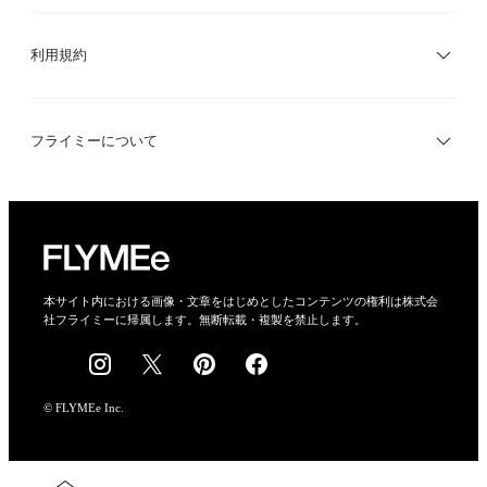
サイトマップ
ブランド・ショップ検索
利用規約
デザイナー検索
利用規約
フライミーについて
プライバシーポリシー
運営会社
特定商取引法に基づく表示
会社概要
本サイト内における画像・文章をはじめとしたコンテンツの権利は株式会
社フライミーに帰属します。無断転載・複製を禁止します。
採用情報
© FLYMEe Inc.