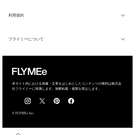
サイトマップ
ブランド・ショップ検索
利用規約
デザイナー検索
利用規約
フライミーについて
プライバシーポリシー
運営会社
特定商取引法に基づく表示
会社概要
本サイト内における画像・文章をはじめとしたコンテンツの権利は株式会
社フライミーに帰属します。無断転載・複製を禁止します。
採用情報
© FLYMEe Inc.