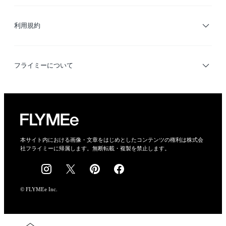
サイトマップ
ブランド・ショップ検索
利用規約
デザイナー検索
利用規約
フライミーについて
プライバシーポリシー
運営会社
特定商取引法に基づく表示
会社概要
本サイト内における画像・文章をはじめとしたコンテンツの権利は株式会
社フライミーに帰属します。無断転載・複製を禁止します。
採用情報
© FLYMEe Inc.