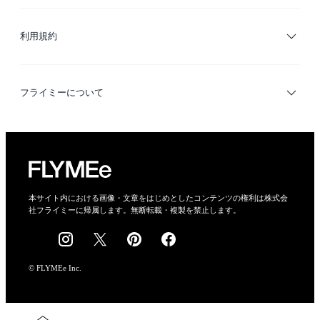
サイトマップ
ブランド・ショップ検索
利用規約
デザイナー検索
利用規約
フライミーについて
プライバシーポリシー
運営会社
特定商取引法に基づく表示
会社概要
本サイト内における画像・文章をはじめとしたコンテンツの権利は株式会
社フライミーに帰属します。無断転載・複製を禁止します。
採用情報
© FLYMEe Inc.