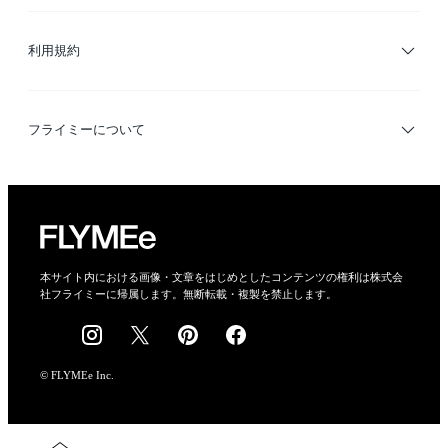
サイトマップ
ブランド・ショップ検索
利用規約
デザイナー検索
利用規約
フライミーについて
プライバシーポリシー
運営会社
特定商取引法に基づく表示
会社概要
本サイト内における画像・文章をはじめとしたコンテンツの権利は株式会
社フライミーに帰属します。無断転載・複製を禁止します。
採用情報
© FLYMEe Inc.