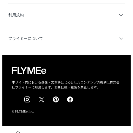
サイトマップ
ブランド・ショップ検索
利用規約
デザイナー検索
利用規約
フライミーについて
プライバシーポリシー
運営会社
特定商取引法に基づく表示
会社概要
本サイト内における画像・文章をはじめとしたコンテンツの権利は株式会
社フライミーに帰属します。無断転載・複製を禁止します。
採用情報
© FLYMEe Inc.