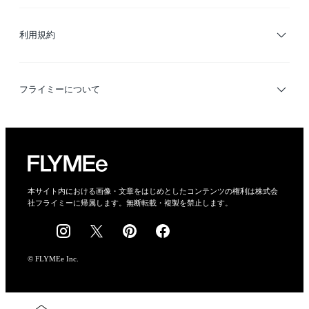
サイトマップ
ブランド・ショップ検索
利用規約
デザイナー検索
利用規約
フライミーについて
プライバシーポリシー
運営会社
特定商取引法に基づく表示
会社概要
本サイト内における画像・文章をはじめとしたコンテンツの権利は株式会
社フライミーに帰属します。無断転載・複製を禁止します。
採用情報
© FLYMEe Inc.