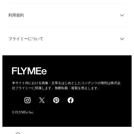
サイトマップ
ブランド・ショップ検索
利用規約
デザイナー検索
利用規約
フライミーについて
プライバシーポリシー
運営会社
特定商取引法に基づく表示
会社概要
本サイト内における画像・文章をはじめとしたコンテンツの権利は株式会
社フライミーに帰属します。無断転載・複製を禁止します。
採用情報
© FLYMEe Inc.