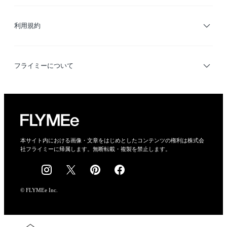
サイトマップ
ブランド・ショップ検索
利用規約
デザイナー検索
利用規約
フライミーについて
プライバシーポリシー
運営会社
特定商取引法に基づく表示
会社概要
本サイト内における画像・文章をはじめとしたコンテンツの権利は株式会
社フライミーに帰属します。無断転載・複製を禁止します。
採用情報
© FLYMEe Inc.