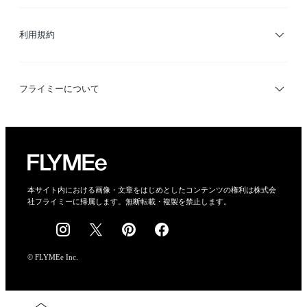
サイトマップ
ブランド・ショップ検索
利用規約
デザイナー検索
利用規約
フライミーについて
プライバシーポリシー
運営会社
特定商取引法に基づく表示
会社概要
本サイト内における画像・文章をはじめとしたコンテンツの権利は株式会
社フライミーに帰属します。無断転載・複製を禁止します。
採用情報
© FLYMEe Inc.