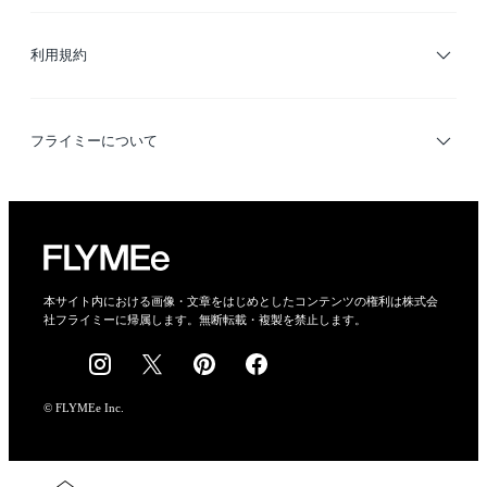
サイトマップ
ブランド・ショップ検索
利用規約
デザイナー検索
利用規約
フライミーについて
プライバシーポリシー
運営会社
特定商取引法に基づく表示
会社概要
本サイト内における画像・文章をはじめとしたコンテンツの権利は株式会
社フライミーに帰属します。無断転載・複製を禁止します。
採用情報
© FLYMEe Inc.