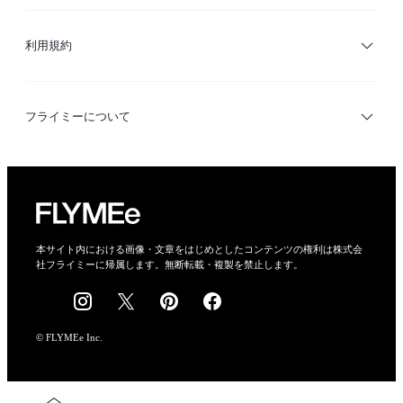
サイトマップ
ブランド・ショップ検索
利用規約
デザイナー検索
利用規約
フライミーについて
プライバシーポリシー
運営会社
特定商取引法に基づく表示
会社概要
本サイト内における画像・文章をはじめとしたコンテンツの権利は株式会
社フライミーに帰属します。無断転載・複製を禁止します。
採用情報
© FLYMEe Inc.