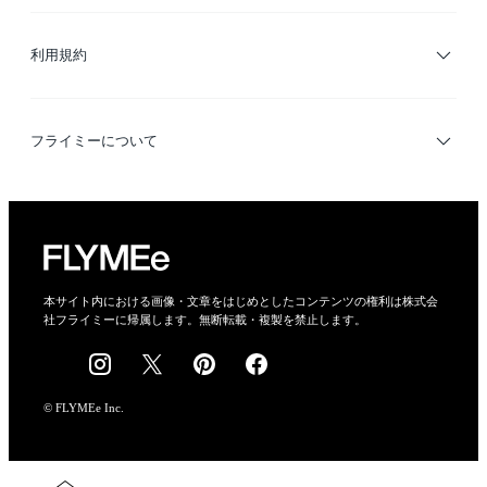
サイトマップ
ブランド・ショップ検索
利用規約
デザイナー検索
利用規約
フライミーについて
プライバシーポリシー
運営会社
特定商取引法に基づく表示
会社概要
本サイト内における画像・文章をはじめとしたコンテンツの権利は株式会
社フライミーに帰属します。無断転載・複製を禁止します。
採用情報
© FLYMEe Inc.