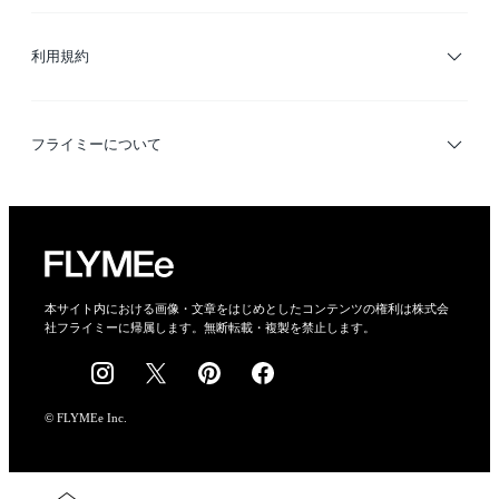
サイトマップ
ブランド・ショップ検索
利用規約
デザイナー検索
利用規約
フライミーについて
プライバシーポリシー
運営会社
特定商取引法に基づく表示
会社概要
本サイト内における画像・文章をはじめとしたコンテンツの権利は株式会
社フライミーに帰属します。無断転載・複製を禁止します。
採用情報
© FLYMEe Inc.