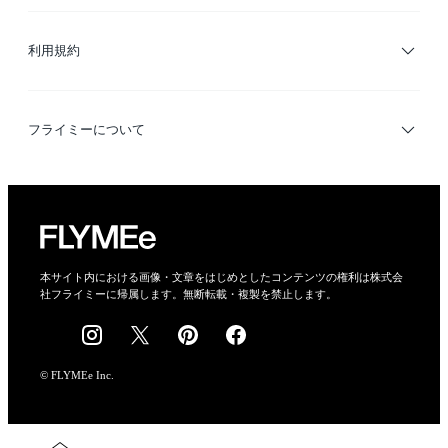
サイトマップ
ブランド・ショップ検索
利用規約
デザイナー検索
利用規約
フライミーについて
プライバシーポリシー
運営会社
特定商取引法に基づく表示
会社概要
本サイト内における画像・文章をはじめとしたコンテンツの権利は株式会
社フライミーに帰属します。無断転載・複製を禁止します。
採用情報
© FLYMEe Inc.