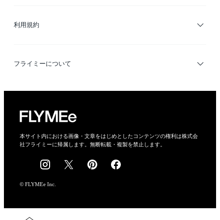
サイトマップ
ブランド・ショップ検索
利用規約
デザイナー検索
利用規約
フライミーについて
プライバシーポリシー
運営会社
特定商取引法に基づく表示
会社概要
本サイト内における画像・文章をはじめとしたコンテンツの権利は株式会
社フライミーに帰属します。無断転載・複製を禁止します。
採用情報
© FLYMEe Inc.