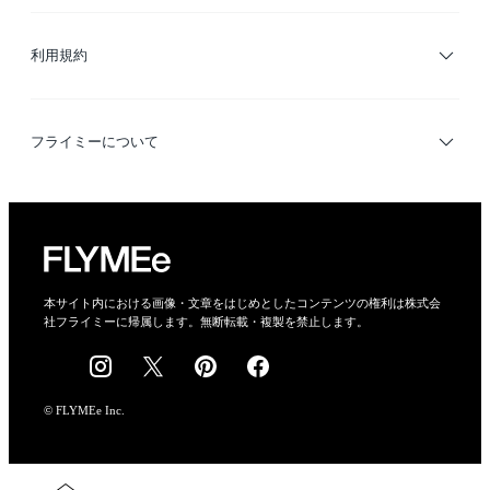
サイトマップ
ブランド・ショップ検索
利用規約
デザイナー検索
利用規約
フライミーについて
プライバシーポリシー
運営会社
特定商取引法に基づく表示
会社概要
本サイト内における画像・文章をはじめとしたコンテンツの権利は株式会
社フライミーに帰属します。無断転載・複製を禁止します。
採用情報
© FLYMEe Inc.