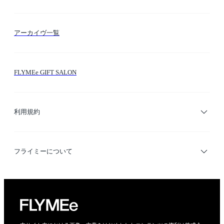
FLYMEeマイル
テーマ検索
アーカイヴ一覧
お問い合わせ
シーン検索
FLYMEe GIFT SALON
サイトマップ
ブランド・ショップ検索
利用規約
デザイナー検索
利用規約
フライミーについて
プライバシーポリシー
運営会社
特定商取引法に基づく表示
会社概要