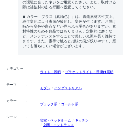
の環境に合ったネジをご用意ください。また、取付ける
際は補強材のある壁面へ設置してください。
◼︎ カラー「ブラス（真鍮色）」は、真鍮素材の性質上、
経年変化により表面が酸化し、変色が生じます。お届け
時から変色や斑点などが見られる場合がありますが、素
材特性のため不良品ではありません。定期的に磨くな
ど、メンテナンスをすることで美しい光沢を長く維持で
きます。また、素手で触ると指紋の痕が残りやすく、磨
いても落ちにくい場合がございます。
カテゴリー
ライト・照明
ブラケットライト・壁掛け照明
テーマ
モダン
インダストリアル
カラー
ブラック系
ゴールド系
シーン
寝室・ベッドルーム
キッチン
玄関・エントランス