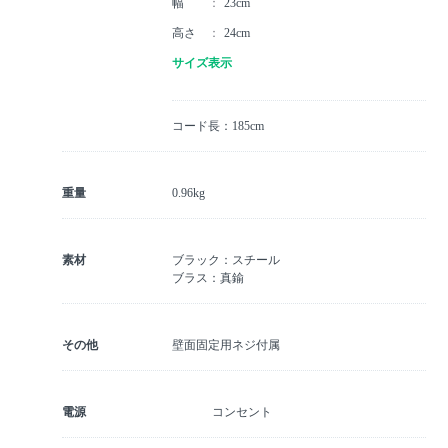
幅
23cm
高さ
24cm
サイズ表示
コード長：185cm
重量
0.96kg
素材
ブラック：スチール
ブラス：真鍮
その他
壁面固定用ネジ付属
電源
コンセント