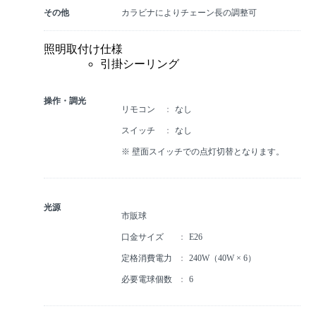
その他
カラビナによりチェーン長の調整可
照明取付け仕様
引掛シーリング
操作・調光
リモコン
なし
スイッチ
なし
※ 壁面スイッチでの点灯切替となります。
光源
市販球
口金サイズ
E26
定格消費電力
240W（40W × 6）
必要電球個数
6