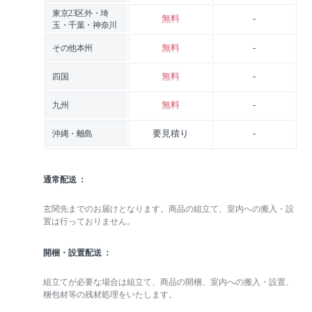
東京23区外・埼
無料
-
玉・千葉・神奈川
無料
-
その他本州
無料
-
四国
無料
-
九州
要見積り
-
沖縄・離島
通常配送
玄関先までのお届けとなります。商品の組立て、室内への搬入・設
置は行っておりません。
開梱・設置配送
組立てが必要な場合は組立て、商品の開梱、室内への搬入・設置、
梱包材等の残材処理をいたします。