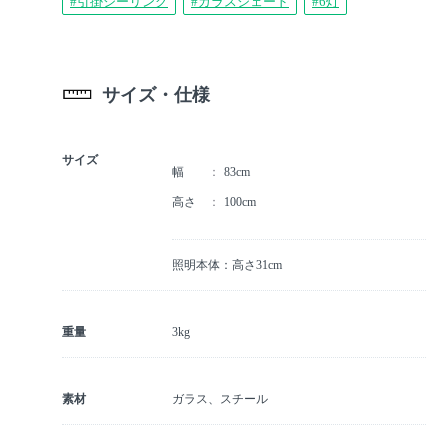
#引掛シーリング
#ガラスシェード
#6灯
サイズ・仕様
サイズ
幅
83cm
高さ
100cm
照明本体：高さ31cm
重量
3kg
素材
ガラス、スチール