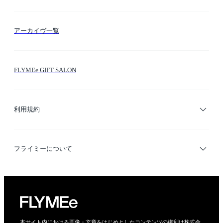
FLYMEeマイル
テーマ検索
アーカイヴ一覧
お問い合わせ
シーン検索
FLYMEe GIFT SALON
サイトマップ
ブランド・ショップ検索
利用規約
デザイナー検索
利用規約
フライミーについて
プライバシーポリシー
運営会社
特定商取引法に基づく表示
会社概要
本サイト内における画像・文章をはじめとしたコンテンツの権利は株式会