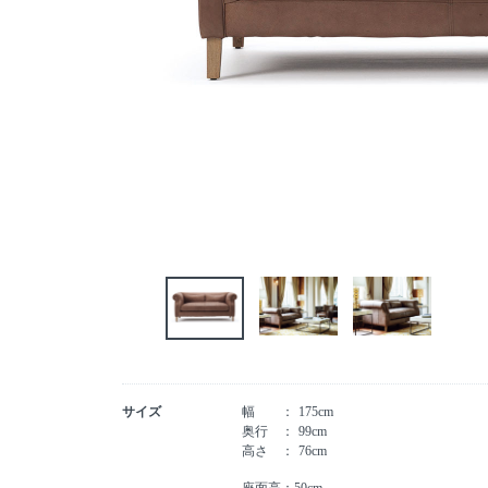
サイズ
幅
175cm
奥行
99cm
高さ
76cm