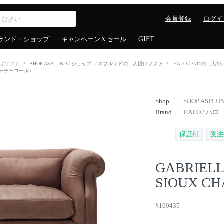
会員登録
ログイ
ランド・ショップ
キャンペーン＆セール
GIFT
けソファ
SHOP ASPLUND / ショップ アスプルンドの二人掛けソファ
HALO / ハロの二人
ァ（スーチャコール）
Shop
SHOP ASP
Brand
HALO / ハロ
保証付
受注
GABRIELL
SIOUX C
#100435