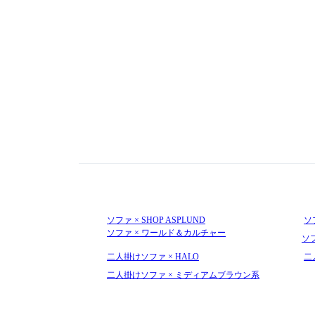
ソファ × SHOP ASPLUND
ソ
ソファ × ワールド＆カルチャー
ソ
二人掛けソファ × HALO
二
二人掛けソファ × ミディアムブラウン系