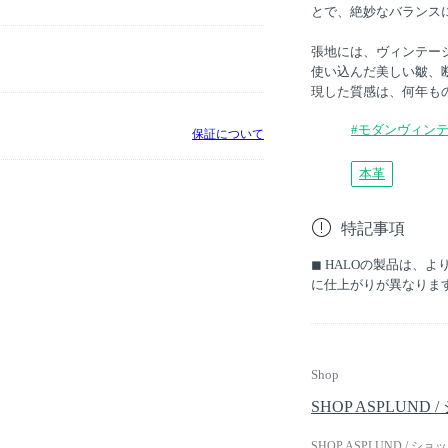
とで、絶妙なバランス
張地には、ヴィンテー
使い込んだ美しい皺、
現した質感は、何年も
#モダンヴィン
保証について
本革
特記事項
◼︎ HALOの製品は
に仕上がりが異なりま
Shop
SHOP ASPLUND
SHOP ASPLUND 