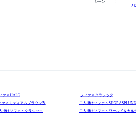
シーン
リ
ファ × HALO
ソファ × クラシック
ファ × ミディアムブラウン系
二人掛けソファ × SHOP ASPLUN
人掛けソファ × クラシック
二人掛けソファ × ワールド＆カル