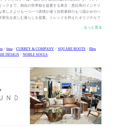
リックまで、独自の世界観を提案する東京・恵比寿のインテリ
な美しさよりも一つ一つ表情が違う自然素材のもつ温かみやハ
年変化を楽しむ暮らしを提案。トレンドを抑えたオリジナルフ
からテイストやジャンルの枠を越えてセレクトした家具やイン
…もっと見る
洗練されたくつろぎの空間つくりをサポートしています。
mu
bina
CURREY & COMPANY
SQUARE ROOTS
Bleu
NIE DESIGN
NOBLE SOULS