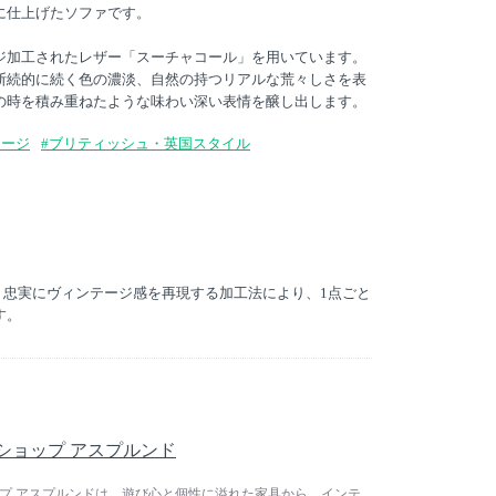
に仕上げたソファです。
ジ加工されたレザー「スーチャコール」を用いています。
断続的に続く色の濃淡、自然の持つリアルな荒々しさを表
の時を積み重ねたような味わい深い表情を醸し出します。
テージ
#ブリティッシュ・英国スタイル
、より忠実にヴィンテージ感を再現する加工法により、1点ごと
す。
 / ショップ アスプルンド
/ ショップ アスプルンドは、遊び心と個性に溢れた家具から、インテ