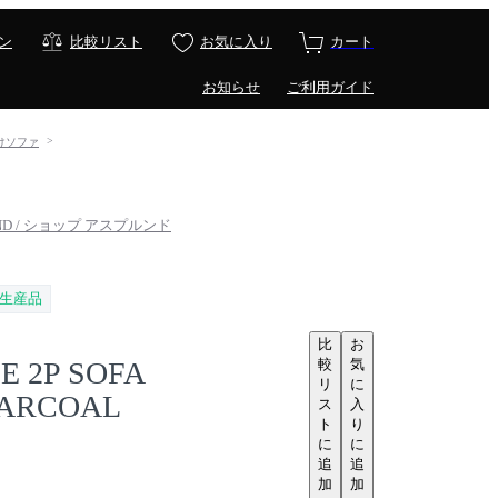
ン
比較リスト
お気に入り
カート
お知らせ
ご利用ガイド
掛けソファ
LUND / ショップ アスプルンド
生産品
比
お
較
気
E 2P SOFA
リ
に
HARCOAL
ス
入
ト
り
に
に
追
追
加
加