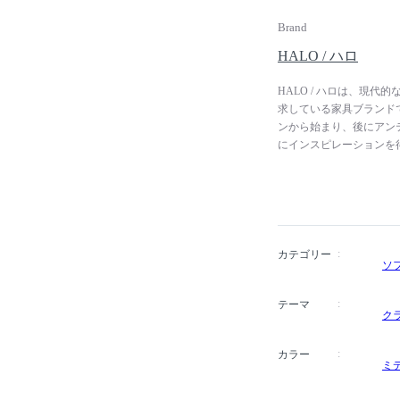
Brand
HALO / ハロ
HALO / ハロは、現
求している家具ブランドで
ンから始まり、後にアン
にインスピレーションを
表しています。クリエイティ
の原点は、質の高い家具
ーク家具店でした。ティ
クラフトマンシップによ
ず、アンティークデザイ
す。家具ブランドの枠を
カテゴリー
ソ
もちろん、ファッション
を演出しています。
テーマ
ク
カラー
ミ