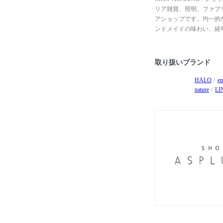
リア雑貨、照明、ファブ
アショップです。均一的
ンドメイドの味わい、経
ァニチャーから、世界中
テリア用品を取り揃え、
取り扱いブランド
HALO
e
nature
LI