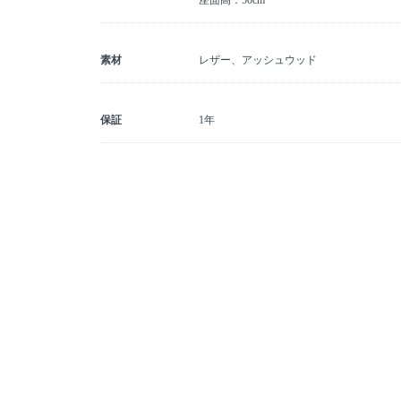
座面高：50cm
素材
レザー、アッシュウッド
保証
1年