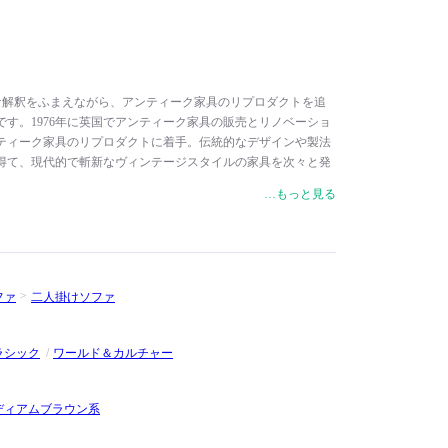
代的な解釈をふまえながら、アンティーク家具のリプロダクトを追
す。1976年に英国でアンティーク家具の販売とリノベーショ
ティーク家具のリプロダクトに着手。伝統的なデザインや製法
得て、現代的で斬新なヴィンテージスタイルの家具を次々と発
ブディレクター、Timothy Oulton（ティモシー・オルトン）
…もっと見る
や職人たちの伝統技巧を間近で見ることができた父のアンティ
モシー・オルトンのユニークな発想と厳選された素材、優れた
り生み出されるこだわりの家具は、細部にいたるまで妥協せ
ンにモダンテイストを取り込んだ独自の世界観を生み出しま
超える高いファッション性と上質な存在感で、ホームユースは
ファ
二人掛けソファ
ブランドのオフィシャル家具に採用されるなど、あらゆる空間
ラシック
ワールド＆カルチャー
ディアムブラウン系