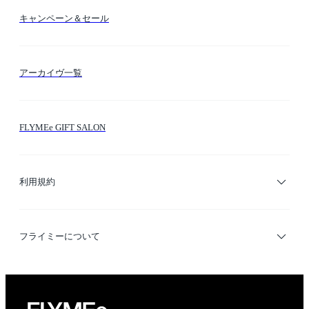
送料・納期・配送
カラー検索
キャンペーン＆セール
FLYMEeマイル
テーマ検索
アーカイヴ一覧
お問い合わせ
シーン検索
FLYMEe GIFT SALON
サイトマップ
ブランド・ショップ検索
利用規約
デザイナー検索
利用規約
フライミーについて
プライバシーポリシー
運営会社