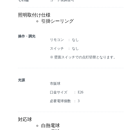
照明取付け仕様
引掛シーリング
操作・調光
リモコン
なし
スイッチ
なし
※ 壁面スイッチでの点灯切替となります。
光源
市販球
口金サイズ
E26
必要電球個数
3
対応球
白熱電球