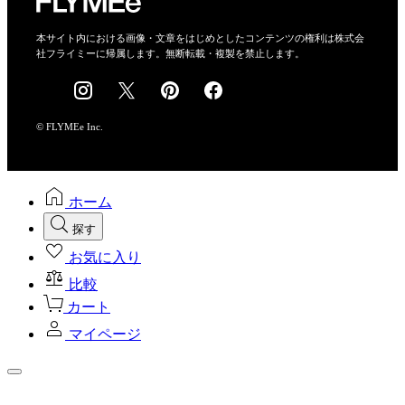
特定商取引法に基づく表示
会社概要
本サイト内における画像・文章をはじめとしたコンテンツの権利は株式会
社フライミーに帰属します。無断転載・複製を禁止します。
採用情報
© FLYMEe Inc.
ホーム
探す
お気に入り
比較
カート
マイページ