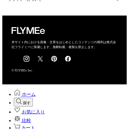
プライバシーポリシー
運営会社
特定商取引法に基づく表示
会社概要
本サイト内における画像・文章をはじめとしたコンテンツの権利は株式会
社フライミーに帰属します。無断転載・複製を禁止します。
採用情報
© FLYMEe Inc.
ホーム
探す
お気に入り
比較
カート