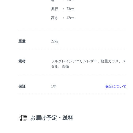
奥行
73cm
高さ
42cm
重量
22kg
素材
フルグレインアニリンレザー、軽量ガラス、メ
タル、真鍮
保証
1年
保証について
お届け予定・送料