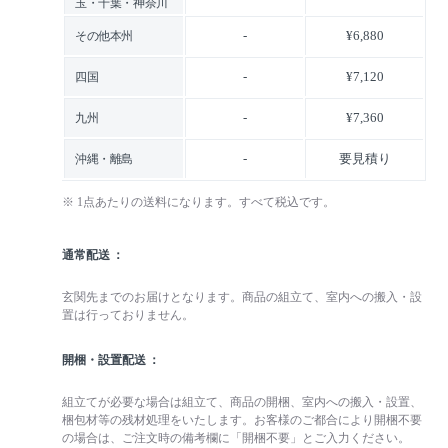
玉・千葉・神奈川
-
¥6,880
その他本州
-
¥7,120
四国
-
¥7,360
九州
-
要見積り
沖縄・離島
※ 1点あたりの送料になります。すべて税込です。
通常配送
玄関先までのお届けとなります。商品の組立て、室内への搬入・設
置は行っておりません。
開梱・設置配送
組立てが必要な場合は組立て、商品の開梱、室内への搬入・設置、
梱包材等の残材処理をいたします。お客様のご都合により開梱不要
の場合は、ご注文時の備考欄に「開梱不要」とご入力ください。