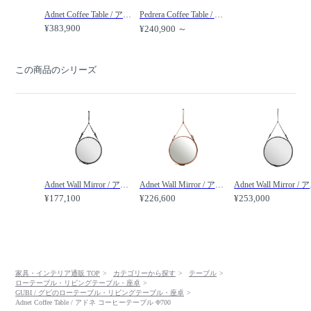
Adnet Coffee Table / アドネ コーヒーテーブル Φ1000 /
Pedrera Coffee Table / ペドレラ コーヒーテーブル /
¥383,900
¥240,900 ～
この商品のシリーズ
Adnet Wall Mirror / アドネ ウォールミラー Φ450 /
Adnet Wall Mirror / アドネ ウォールミラー Φ580 /
Adnet
¥177,100
¥226,600
¥253,000
家具・インテリア通販 TOP
カテゴリーから探す
テーブル
ローテーブル・リビングテーブル・座卓
GUBI / グビのローテーブル・リビングテーブル・座卓
Adnet Coffee Table / アドネ コーヒーテーブル Φ700