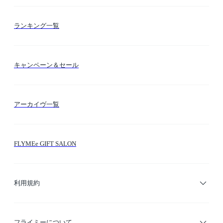
お支払い方法
カテゴリー検索
ランキング一覧
送料・納期・配送
カラー検索
キャンペーン＆セール
FLYMEeマイル
テーマ検索
アーカイヴ一覧
お問い合わせ
シーン検索
FLYMEe GIFT SALON
サイトマップ
ブランド・ショップ検索
利用規約
デザイナー検索
利用規約
フライミーについて