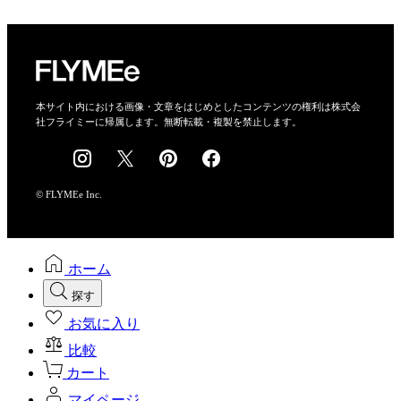
プライバシーポリシー
運営会社
特定商取引法に基づく表示
会社概要
本サイト内における画像・文章をはじめとしたコンテンツの権利は株式会
社フライミーに帰属します。無断転載・複製を禁止します。
採用情報
© FLYMEe Inc.
ホーム
探す
お気に入り
比較
カート
マイページ