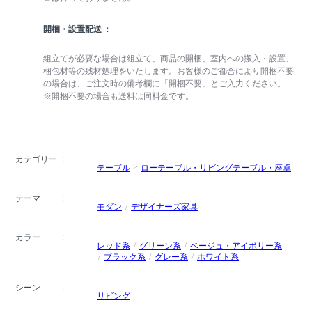
開梱・設置配送
組立てが必要な場合は組立て、商品の開梱、室内への搬入・設置、
梱包材等の残材処理をいたします。お客様のご都合により開梱不要
の場合は、ご注文時の備考欄に「開梱不要」とご入力ください。
※開梱不要の場合も送料は同料金です。
カテゴリー
テーブル
ローテーブル・リビングテーブル・座卓
テーマ
モダン
デザイナーズ家具
カラー
レッド系
グリーン系
ベージュ・アイボリー系
ブラック系
グレー系
ホワイト系
シーン
リビング