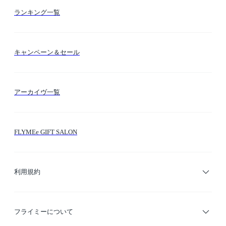
お支払い方法
カテゴリー検索
ランキング一覧
送料・納期・配送
カラー検索
キャンペーン＆セール
FLYMEeマイル
テーマ検索
アーカイヴ一覧
お問い合わせ
シーン検索
FLYMEe GIFT SALON
サイトマップ
ブランド・ショップ検索
利用規約
デザイナー検索
利用規約
フライミーについて