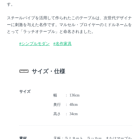
す。
スチールパイプを活用して作られたこのテーブルは、次世代デザイナ
ーに刺激を与えた名作です。マルセル・ブロイヤーのミドルネームを
とって「ラッチオテーブル」と命名されました。
#シンプルモダン
#名作家具
サイズ・仕様
サイズ
幅
136cm
奥行
48cm
高さ
34cm
素材
天板：ラミネート、ラッカー、またはマーブル