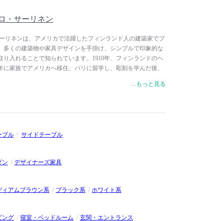
 / エーロ・サーリネン
/ エーロ・サーリネンは、アメリカで活躍したフィンランド人の建築家でプ
。多くの建築物や家具デザインを手掛け、シンプルで印象的な
り入れることで知られています。1910年、フィンランドのヘ
3年に家族でアメリカへ移住。パリに留学し、彫刻を学んだ後、
学びます。その後、建築家である父が学長を務めるミシガン州
…もっと見る
学でデザインを学び、在学中にチャールズとレイ・イームズに
、父と共同で建築設計事務所を設立。1940年には、ニューヨーク
家具のオーガニックデザイン」コンペに、成型合板を使った椅
ームズと共同で出品し、2部門で優賞。これによりチャール
注目を浴びます。幼い頃からデザイナーのフローレンス・ノル
ーブル
サイドテーブル
のデザインにも多大な影響を与えています。フローレンスが
た1940年よりKnollとのコラボレーションを開始。その後「グラスホ
め「ウーム･チェア」や代表作となる「チューリップ･チェア」
ダン
デザイナーズ家具
世に出します。1950年に父が逝去した後に事務所名を改称
ィ国際空港のTWAターミナルビルなど、コンクリート・シェル
な曲面の表現主義的なスタイルの建築を確立させ、一世を風靡
ディアムブラウン系
ブラック系
ホワイト系
チュリー期における重要な役割を果たしています。1961年に
ビング
寝室・ベッドルーム
玄関・エントランス