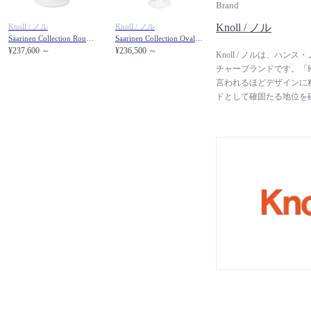
Brand
Knoll / ノル
Knoll / ノル
Knoll / ノル
Saarinen Collection Round Coffee Table / サーリネン コレクション ラウンドコーヒーテーブル（ラミネート / ラッカー / ウッド）
Saarinen Collection Oval Side Table / サーリネン コレクション オーバルサイドテーブル（ラミネート / ラッカー / ウッド）
¥237,600 ～
¥236,500 ～
Knoll / ノルは、ハ
チャーブランドです。「K
言われるほどデザインに
ドとして確固たる地位を
ーレンス・ノルの二人が
らの親交から、ミース・
イア、マルセル・ブロイ
コラボレーションを実現し
Always”を信条に、
経った現在でも、美と心
続けています。往年の名
ド・バーバー＆ジェイ・
フィス・パブリック・住
めています。