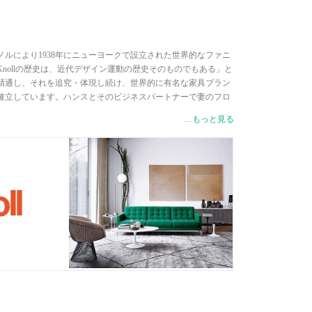
ンス・ノルにより1938年にニューヨークで設立された世界的なファニ
nollの歴史は、近代デザイン運動の歴史そのものでもある」と
精通し、それを追究・体現し続け、世界的に有名な家具ブラン
確立しています。ハンスとそのビジネスパートナーで妻のフロ
続けてきたビジネスモデルが現代でも受け継がれています。彼
…もっと見る
ファン・デル・ローエやエーロ・サーリネン、ハリー・ベルト
ヤーなど、時代の先端をいく建築家やデザイナーとの画期的な
、20世紀デザイン史に多大な影響を与えました。“Modern
決して妥協せず、研究を重ねて作り上げられた製品は、半世紀以上
地良さを備えた“使われる芸術品”と評され、多くの人に愛され
作家具はもちろん、近年ではピエロ・リッソーニやエドワー
オズガビーなど世界的に活躍する一流デザイナーを起用し、オ
宅等、あらゆるシーンにおいてモダンファニチャーの世界を広