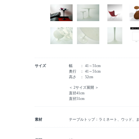
サイズ
幅
41～51cm
奥行
41～51cm
高さ
52cm
＜ 2サイズ展開 ＞
直径41cm
直径51cm
素材
テーブルトップ：ラミネート、ウッド、