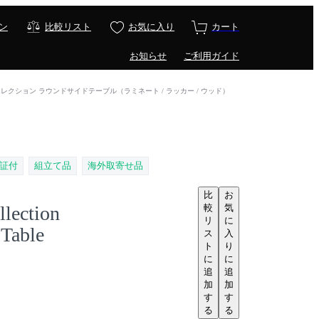
ン
比較リスト
お気に入り
カート
お知らせ
ご利用ガイド
le / サーリネン コレクション ラウンドサイドテーブル（ラミネート / ラッカー / ウッド）
証付
組立て品
海外取寄せ品
比
お
較
気
llection
リ
に
Table
ス
入
ト
り
に
に
追
追
加
加
す
す
る
る