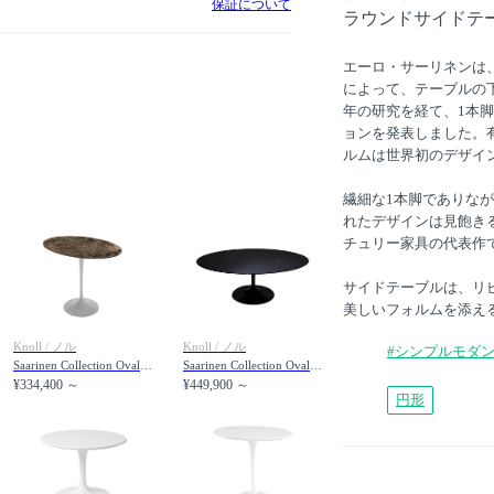
保証について
ラウンドサイドテーブ
エーロ・サーリネンは
によって、テーブルの
年の研究を経て、1本
ョンを発表しました。
ルムは世界初のデザイ
繊細な1本脚でありな
れたデザインは見飽きる
チュリー家具の代表作
サイドテーブルは、リ
美しいフォルムを添え
Knoll / ノル
Knoll / ノル
#シンプルモダ
Saarinen Collection Oval Side Table / サーリネン コレクション オーバルサイドテーブル（マーブル）
Saarinen Collection Oval Coffee Table / サーリネン コレクション オーバルコーヒーテーブル
¥334,400 ～
¥449,900 ～
円形