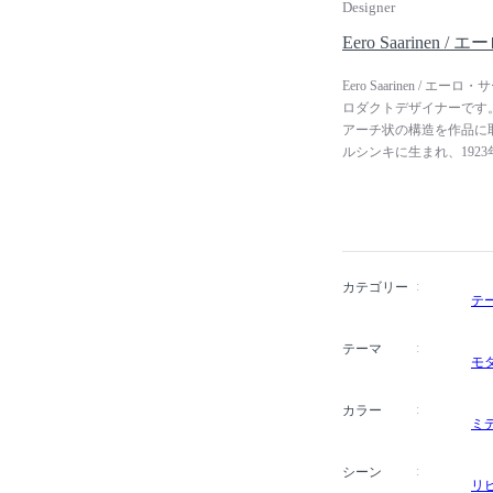
Designer
Eero Saarinen
Eero Saarinen 
ロダクトデザイナーです
アーチ状の構造を作品に取
ルシンキに生まれ、192
イェール大学で建築学を
のクランブルック美術大
出会います。1937年に
近代美術館主催の「住宅
子などをチャールズ・イ
ズ・イームズと共に一躍
カテゴリー
テ
と深い親交があり、彼女
Knoll / ノルに入社し
テーマ
ッパー･チェア」をはじ
モ
シリーズなど数々の名作を
し、ジョン・F・ケネデ
カラー
構造を用いた流れるよう
ミ
し、アメリカのミッドセン
逝去。
シーン
リ