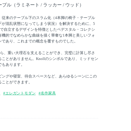
ル（ラミネート / ラッカー / ウッド）
、従来のテーブル下のスラム化（4本脚の椅子・テーブル
下が混乱状態になってしまう状況）を解決するために、5
脚で自立するデザインを特徴としたペデスタル・コレクシ
有機的でなめらかな曲線を描く華奢な1本脚と美しいフォ
ンであり、これまでの概念を覆すものでした。
がら、重い大理石を支えることができ、完璧に計算し尽さ
ことがありません。Knollのシンボルであり、ミッドセン
でもあります。
ビングや寝室、待合スペースなど、あらゆるシーンにこの
ることができます。
ン
#エレガントモダン
#名作家具