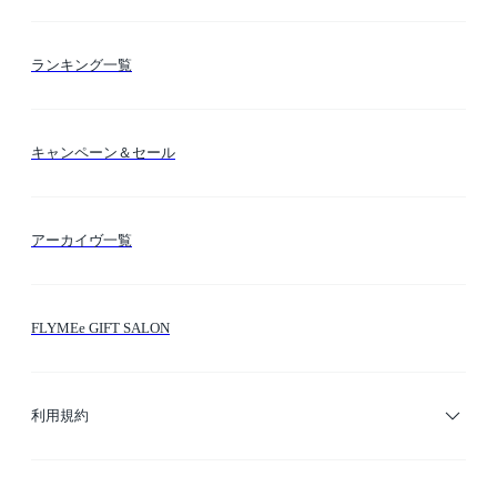
お支払い方法
カテゴリー検索
ランキング一覧
送料・納期・配送
カラー検索
キャンペーン＆セール
FLYMEeマイル
テーマ検索
アーカイヴ一覧
お問い合わせ
シーン検索
FLYMEe GIFT SALON
サイトマップ
ブランド・ショップ検索
利用規約
デザイナー検索