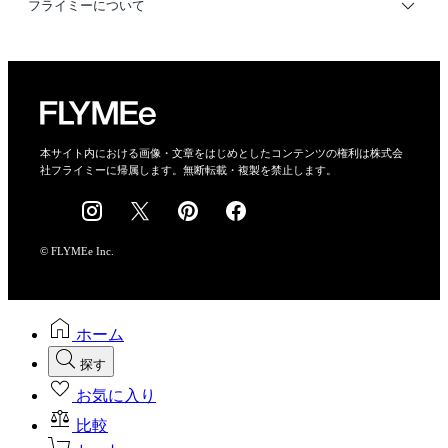
利用規約
フライミーについて
プライバシーポリシー
運営会社
特定商取引法に基づく表示
会社概要
本サイト内における画像・文章をはじめとしたコンテンツの権利は株式会
社フライミーに帰属します。無断転載・複製を禁止します。
採用情報
© FLYMEe Inc.
ホーム
探す
お気に入り
比較