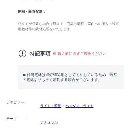
開梱・設置配送
組立てが必要な場合は組立て、商品の開梱、室内への搬入・設置、
梱包材等の残材処理をいたします。
特記事項
※ 購入前に必ずご確認ください
◼︎ 付属電球は点灯確認用として同梱しているため、通常
の電球よりも早く消耗する場合がございます。
カテゴリー
ライト・照明
ペンダントライト
テーマ
ナチュラル