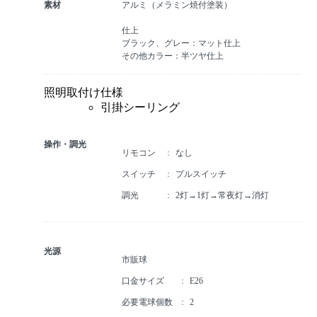
素材
アルミ（メラミン焼付塗装）
仕上
ブラック、グレー：マット仕上
その他カラー：半ツヤ仕上
照明取付け仕様
引掛シーリング
操作・調光
リモコン
なし
スイッチ
プルスイッチ
調光
2灯→1灯→常夜灯→消灯
光源
市販球
口金サイズ
E26
必要電球個数
2