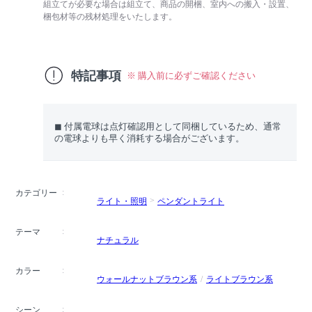
組立てが必要な場合は組立て、商品の開梱、室内への搬入・設置、
梱包材等の残材処理をいたします。
特記事項
※ 購入前に必ずご確認ください
◼︎ 付属電球は点灯確認用として同梱しているため、通常
の電球よりも早く消耗する場合がございます。
カテゴリー
ライト・照明
ペンダントライト
テーマ
ナチュラル
カラー
ウォールナットブラウン系
ライトブラウン系
シーン