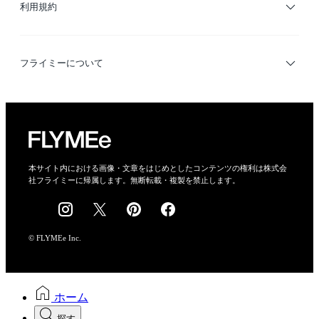
利用規約
デザイナー検索
利用規約
フライミーについて
プライバシーポリシー
運営会社
特定商取引法に基づく表示
会社概要
本サイト内における画像・文章をはじめとしたコンテンツの権利は株式会
社フライミーに帰属します。無断転載・複製を禁止します。
採用情報
© FLYMEe Inc.
ホーム
探す