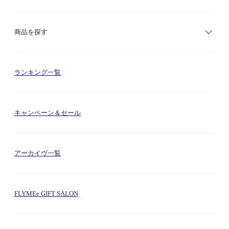
ご利用ガイド
商品を探す
お支払い方法
カテゴリー検索
ランキング一覧
送料・納期・配送
カラー検索
キャンペーン＆セール
FLYMEeマイル
テーマ検索
アーカイヴ一覧
お問い合わせ
シーン検索
FLYMEe GIFT SALON
サイトマップ
ブランド・ショップ検索