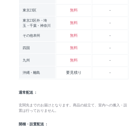
無料
-
東京23区
東京23区外・埼
無料
-
玉・千葉・神奈川
無料
-
その他本州
無料
-
四国
無料
-
九州
要見積り
-
沖縄・離島
通常配送
玄関先までのお届けとなります。商品の組立て、室内への搬入・設
置は行っておりません。
開梱・設置配送