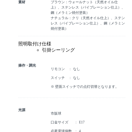
素材
ブラウン：ウォールナット（天然オイル仕
上）、ステンレス（バイブレーション仕上）、
鋼（メラミン焼付塗装）
ナチュラル：クリ（天然オイル仕上）、ステン
レス（バイブレーション仕上）、鋼（メラミン
焼付塗装）
照明取付け仕様
引掛シーリング
操作・調光
リモコン
なし
スイッチ
なし
※ 壁面スイッチでの点灯切替となります。
光源
市販球
口金サイズ
E17
必要電球個数
4