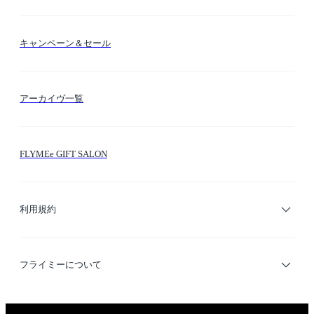
送料・納期・配送
カラー検索
キャンペーン＆セール
FLYMEeマイル
テーマ検索
アーカイヴ一覧
お問い合わせ
シーン検索
FLYMEe GIFT SALON
サイトマップ
ブランド・ショップ検索
利用規約
デザイナー検索
利用規約
フライミーについて
プライバシーポリシー