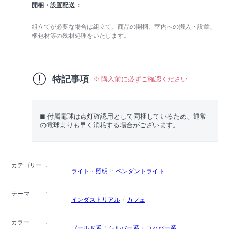
開梱・設置配送
組立てが必要な場合は組立て、商品の開梱、室内への搬入・設置、
梱包材等の残材処理をいたします。
特記事項
※ 購入前に必ずご確認ください
◼︎ 付属電球は点灯確認用として同梱しているため、通常
の電球よりも早く消耗する場合がございます。
カテゴリー
ライト・照明
ペンダントライト
テーマ
インダストリアル
カフェ
カラー
ゴールド系
シルバー系
コッパー系