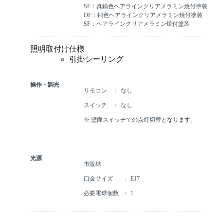
SF：真鍮色ヘアラインクリアメラミン焼付塗装
DF：銅色ヘアラインクリアメラミン焼付塗装
SF：ヘアラインクリアメラミン焼付塗装
照明取付け仕様
引掛シーリング
操作・調光
リモコン
なし
スイッチ
なし
※ 壁面スイッチでの点灯切替となります。
光源
市販球
口金サイズ
E17
必要電球個数
1