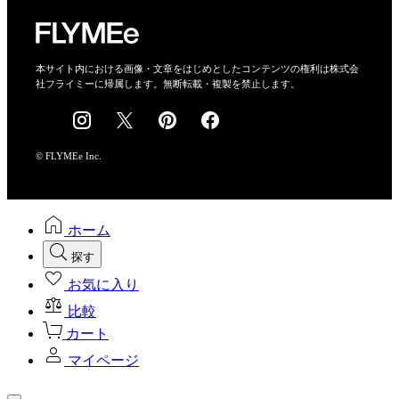
運営会社
特定商取引法に基づく表示
会社概要
本サイト内における画像・文章をはじめとしたコンテンツの権利は株式会
社フライミーに帰属します。無断転載・複製を禁止します。
採用情報
© FLYMEe Inc.
ホーム
探す
お気に入り
比較
カート
マイページ