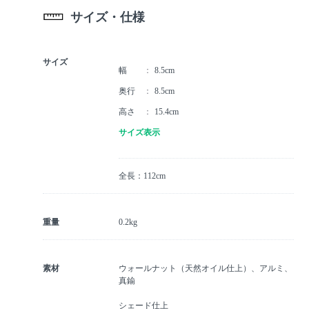
サイズ・仕様
サイズ
幅
8.5cm
奥行
8.5cm
高さ
15.4cm
サイズ表示
全長：112cm
重量
0.2kg
素材
ウォールナット（天然オイル仕上）、アルミ、
真鍮
シェード仕上