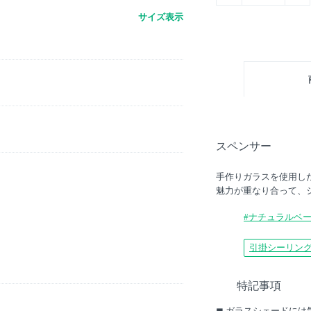
サイズ表示
スペンサー
手作りガラスを使用し
魅力が重なり合って、
#ナチュラルベ
引掛シーリン
。
特記事項
◼︎ ガラスシェードに