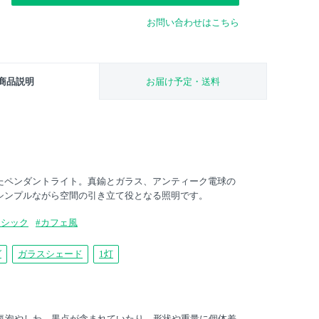
お問い合わせはこちら
商品説明
お届け予定・送料
たペンダントライト。真鍮とガラス、アンティーク電球の
シンプルながら空間の引き立て役となる照明です。
ーシック
#カフェ風
グ
ガラスシェード
1灯
は気泡やしわ、黒点が含まれていたり、形状や重量に個体差