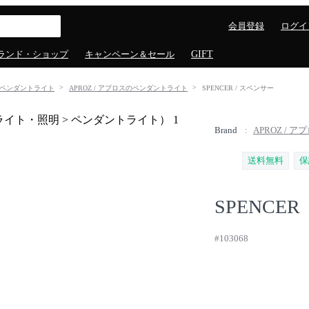
会員登録
ログイ
ランド・ショップ
キャンペーン＆セール
GIFT
ペンダントライト
APROZ / アプロスのペンダントライト
SPENCER / スペンサー
Brand
APROZ / ア
送料無料
保
SPENCER
#103068