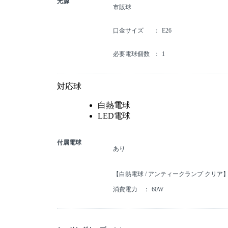
光源
市販球
口金サイズ
E26
必要電球個数
1
対応球
白熱電球
LED電球
付属電球
あり
【白熱電球 / アンティークランプ クリア
消費電力
60W