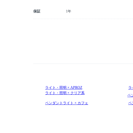
保証
1年
ライト・照明 × APROZ
ラ
ライト・照明 × クリア系
ペン
ペンダントライト × カフェ
ペ