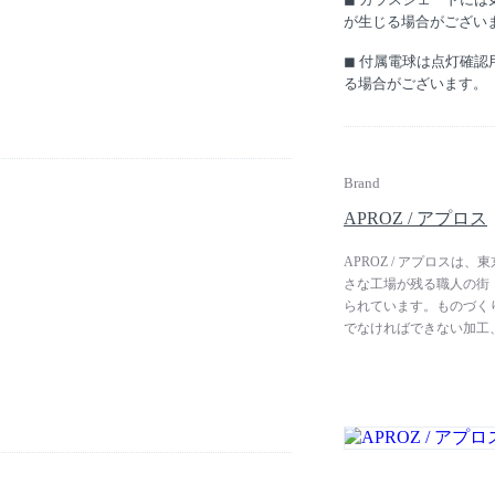
が生じる場合がござい
◼︎ 付属電球は点灯確
る場合がございます。
Brand
APROZ / アプロス
APROZ / アプロス
さな工場が残る職人の街
られています。ものづく
でなければできない加工
プランニングからデザイ
っています。ブランド名
】
にものづくりを行うとい