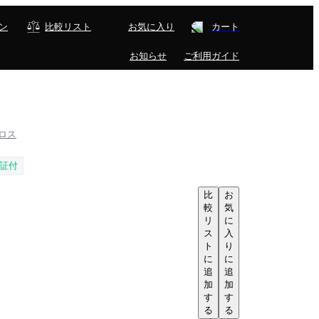
ン
比較リスト
お気に入り
カート
お知らせ
ご利用ガイド
プロス
証付
比
お
較
気
リ
に
ス
入
ト
り
に
に
追
追
加
加
す
す
る
る