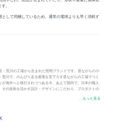
ます。
認用として同梱しているため、通常の電球よりも早く消耗す
は、東京・荒川の工場から生まれた照明ブランドです。昔ながらの小
・荒川で、のんびり走る都電を見下ろす昔ながらの工場でつく
りが海外へと移行されつつある今、あえて国内で、日本の職人
、その技術を活かす設計・デザインにこだわり、プロダクトの
ン、生産、検査、品質管理、出荷作業まで、一貫して自社で行
…もっと見る
には、最初（A）から最後（Z）まで、プロ（PRO）として実直
う思いが込められています。