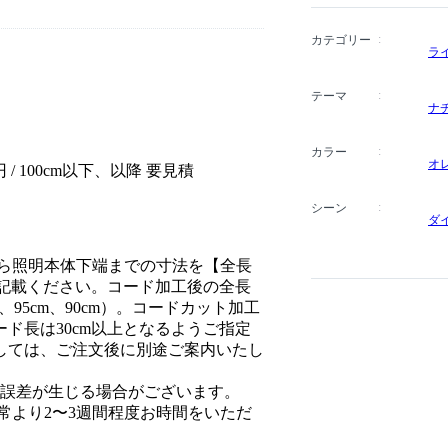
カテゴリー
ラ
テーマ
ナ
カラー
オ
0円 / 100cm以下、以降 要見積
シーン
ダ
から照明本体下端までの寸法を【全長
ご記載ください。コード加工後の全長
、95cm、90cm）。コードカット加工
ド長は30cm以上となるようご指定
しては、ご注文後に別途ご案内いたし
度の誤差が生じる場合がございます。
常より2〜3週間程度お時間をいただ