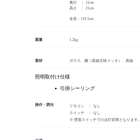
奥行
21cm
高さ
21cm
全長：119.5cm
重量
1.2kg
素材
ガラス、鋼（真鍮古味メッキ）、真鍮
照明取付け仕様
引掛シーリング
操作・調光
リモコン
なし
スイッチ
なし
※ 壁面スイッチでの点灯切替となります