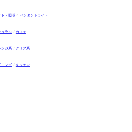
イト・照明
ペンダントライト
チュラル
カフェ
レンジ系
クリア系
イニング
キッチン