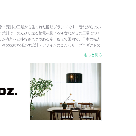
は、東京・荒川の工場から生まれた照明ブランドです。昔ながらの小
・荒川で、のんびり走る都電を見下ろす昔ながらの工場でつく
りが海外へと移行されつつある今、あえて国内で、日本の職人
、その技術を活かす設計・デザインにこだわり、プロダクトの
ン、生産、検査、品質管理、出荷作業まで、一貫して自社で行
…もっと見る
には、最初（A）から最後（Z）まで、プロ（PRO）として実直
う思いが込められています。