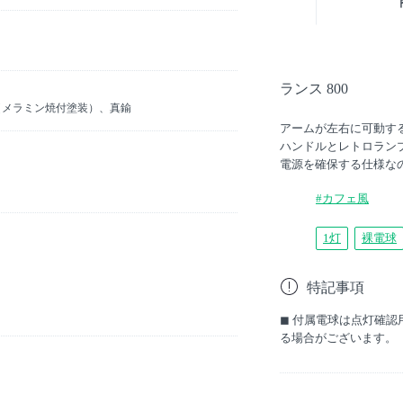
ランス 800
（メラミン焼付塗装）、真鍮
アームが左右に可動す
ハンドルとレトロラン
電源を確保する仕様な
#カフェ風
1灯
裸電球
特記事項
◼︎ 付属電球は点灯確
る場合がございます。