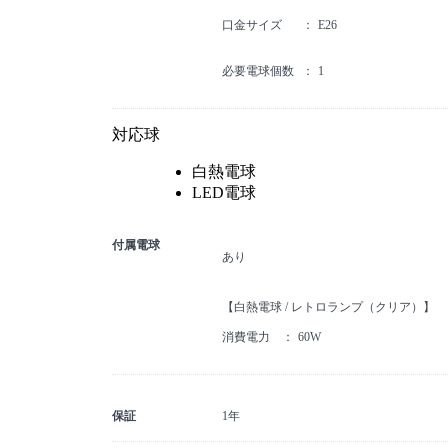
口金サイズ
E26
必要電球個数
1
対応球
白熱電球
LED電球
付属電球
あり
【白熱電球 / レトロランプ（クリア）】
消費電力
60W
保証
1年