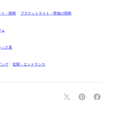
イト・照明
ブラケットライト・壁掛け照明
フェ
ラック系
ビング
玄関・エントランス