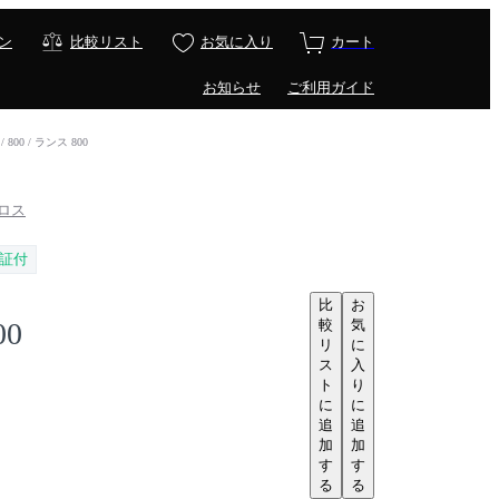
ン
比較リスト
お気に入り
カート
お知らせ
ご利用ガイド
/ 800 / ランス 800
プロス
証付
比
お
較
気
00
リ
に
ス
入
ト
り
に
に
追
追
加
加
す
す
る
る