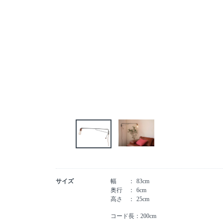
サイズ
幅
83cm
奥行
6cm
高さ
25cm
コード長：200cm