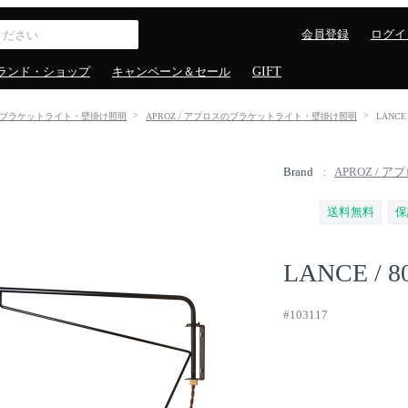
会員登録
ログイ
ランド・ショップ
キャンペーン＆セール
GIFT
ブラケットライト・壁掛け照明
APROZ / アプロスのブラケットライト・壁掛け照明
LANCE 
Brand
APROZ / ア
送料無料
保
LANCE / 8
#103117