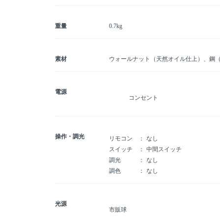
重量
0.7kg
素材
ウォールナット（天然オイル仕上）、鋼
電源
コンセント
操作・調光
リモコン
なし
スイッチ
中間スイッチ
調光
なし
調色
なし
光源
市販球